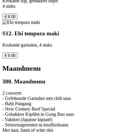
Krokante kip, gebakken uitjes
4 stuks
€ 6.00
S12. Ebi tempura maki
Krokante garnalen, 4 stuks
€ 6.00
Maandmenu
300. Maandmenu
2 couverts
- Gefrituurde Garnalen met chili saus
- Babi Pangang
- New Century Beef Special
- Gebakken Kipfilet in Gong Bao saus
- Yakitori (Japanse kipsaté)
- Seizoensgroenten in knoflooksaus
Met nasi, bami of witte rijst