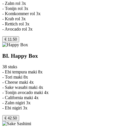
- Zalm rol 3x
- Tonijn rol 3x
- Komkommer rol 3x
- Krab rol 3x
- Rettich rol 3x
- Avocado rol 3x
€ 11.50
BI. Happy Box
38 stuks
- Ebi tempura maki 8x
- Tori maki 8x
- Cheese maki 4x
- Sake wasabi maki 4x
- Tonijn avocado maki 4x
- California maki 4x
- Zalm nigiri 3x
- Ebi nigiri 3x
€ 42.50