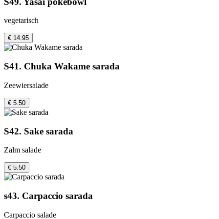
S49. Yasai pokébowl
vegetarisch
€ 14.95
S41. Chuka Wakame sarada
Zeewiersalade
€ 5.50
S42. Sake sarada
Zalm salade
€ 5.50
s43. Carpaccio sarada
Carpaccio salade