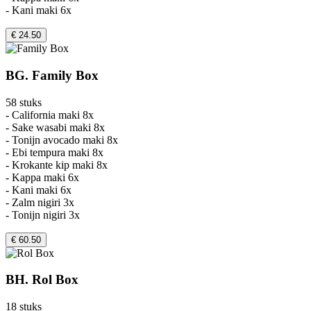
- Kani maki 6x
€ 24.50
BG. Family Box
58 stuks
- California maki 8x
- Sake wasabi maki 8x
- Tonijn avocado maki 8x
- Ebi tempura maki 8x
- Krokante kip maki 8x
- Kappa maki 6x
- Kani maki 6x
- Zalm nigiri 3x
- Tonijn nigiri 3x
€ 60.50
BH. Rol Box
18 stuks