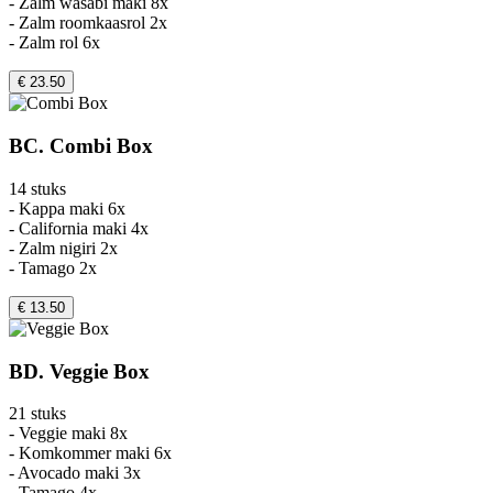
- Zalm wasabi maki 8x
- Zalm roomkaasrol 2x
- Zalm rol 6x
€ 23.50
BC. Combi Box
14 stuks
- Kappa maki 6x
- California maki 4x
- Zalm nigiri 2x
- Tamago 2x
€ 13.50
BD. Veggie Box
21 stuks
- Veggie maki 8x
- Komkommer maki 6x
- Avocado maki 3x
- Tamago 4x