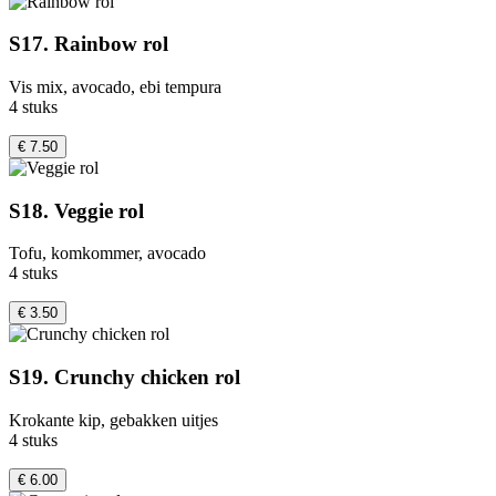
S17. Rainbow rol
Vis mix, avocado, ebi tempura
4 stuks
€ 7.50
S18. Veggie rol
Tofu, komkommer, avocado
4 stuks
€ 3.50
S19. Crunchy chicken rol
Krokante kip, gebakken uitjes
4 stuks
€ 6.00