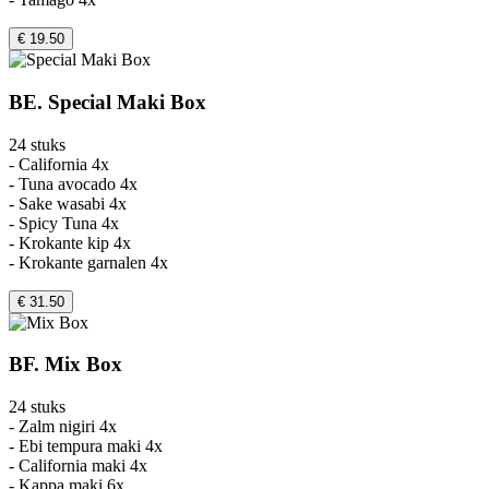
€ 19.50
BE. Special Maki Box
24 stuks
- California 4x
- Tuna avocado 4x
- Sake wasabi 4x
- Spicy Tuna 4x
- Krokante kip 4x
- Krokante garnalen 4x
€ 31.50
BF. Mix Box
24 stuks
- Zalm nigiri 4x
- Ebi tempura maki 4x
- California maki 4x
- Kappa maki 6x