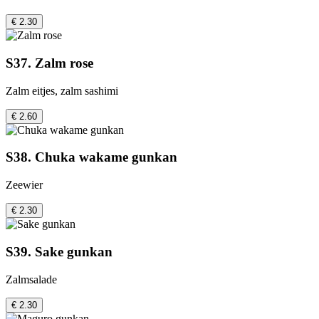
€ 2.30
S37. Zalm rose
Zalm eitjes, zalm sashimi
€ 2.60
S38. Chuka wakame gunkan
Zeewier
€ 2.30
S39. Sake gunkan
Zalmsalade
€ 2.30